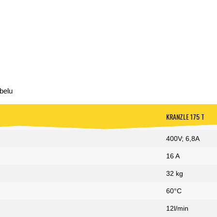
belu
KRANZLE 175 T
400V; 6,8A
16 A
32 kg
60°C
12l/min