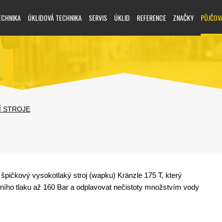
ECHNIKA
ÚKLIDOVÁ TECHNIKA
SERVIS
ÚKLID
REFERENCE
ZNAČKY
PŮJČOV
Í STROJE
pičkový vysokotlaký stroj (wapku) Kränzle 175 T, který
ího tlaku až 160 Bar a odplavovat nečistoty množstvím vody