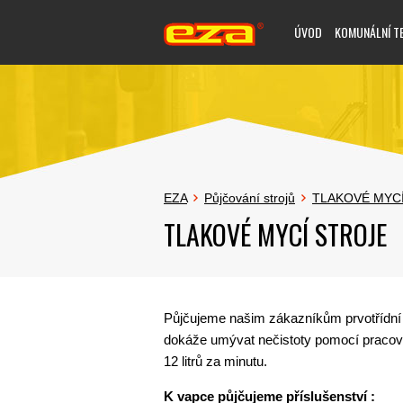
ÚVOD
KOMUNÁLNÍ T
EZA
Půjčování strojů
TLAKOVÉ MYC
TLAKOVÉ MYCÍ STROJE
Půjčujeme našim zákazníkům prvotřídní š
dokáže umývat nečistoty pomocí pracovn
12 litrů za minutu.
K vapce půjčujeme příslušenství :