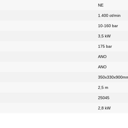
NE
1.400 ot/min
10-160 bar
3,5 kW
175 bar
ANO
ANO
350x330x900m
2,5 m
25045
2,8 kW