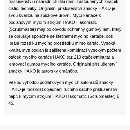
příslušenství i náhradních dílů námi zastoupených značek
čisticí techniky. Originální příslušenství značky HAKO je
svou kvalitou na špičkové úrovni. Mycí kartáče k
podlahovým mycím strojům HAKO Hakomatic
(Scrubmaster) mají po obvodu ochranný gumový lem, který
se obrušuje společně se štětinami mycího kartáče, což
brání rozstřiku mycího prostředku mimo kartáč. Vysoká
kvalita mytí podlah je zajištěna kombinací vysokým počtem
otáček mycího kartáče HAKO (až 210 otáček/minuta) a
lemovací gumou mycího kartáče. Originální příslušenství
značky HAKO je autorsky chráněno.
Velkou výhodou podlahových mycích automatů značky
HAKO je možnost objednání ručního sacího příslušenství
např. k mycím strojům HAKO Hakomatic (Scrubmaster) B
45.