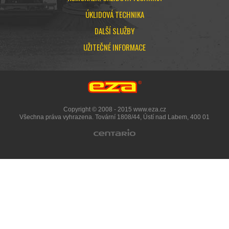
ÚKLIDOVÁ TECHNIKA
DALŠÍ SLUŽBY
UŽITEČNÉ INFORMACE
Copyright © 2008 - 2015 www.eza.cz
Všechna práva vyhrazena. Tovární 1808/44, Ústí nad Labem, 400 01