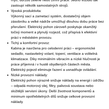
mytí, údržbu zeleně nebo zimní práce. Jedno vozidlo tak
zastoupí několik samostatných strojů.
Vysoká produktivita:
Výkonný sací a zametací systém, dostatečný objem
zásobníku a velké nádrže umožňují dlouhou dobu práce bez
přerušení. Elektrický pohon zároveň poskytuje okamžitý
točivý moment a plynulý rozjezd, což přispívá k efektivní
práci v městském provozu.
Tichý a komfortní provoz:
Kabina je navržena pro celodenní práci – ergonomické
sedadlo, nastavitelný volant, topení, ventilace a volitelná
klimatizace. Díky minimálním vibracím a nízké hlučnosti je
práce příjemná i v hustě obydlených částech města.
Elektrický pojezd eliminuje řazení a usnadňuje ovládání.
Nízké provozní náklady:
Elektrický pohon výrazně snižuje náklady na energii i údržbu
– odpadá motorový olej, filtry, palivová soustava nebo
složitější servisní úkony. Delší životnost komponentů a
minimum opotřebitelných dílů snižuje celkové provozní
náklady.