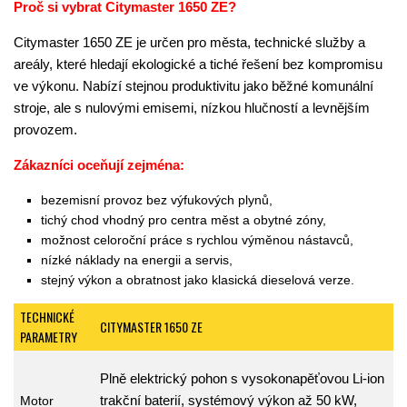
Proč si vybrat Citymaster 1650 ZE?
Citymaster 1650 ZE je určen pro města, technické služby a
areály, které hledají ekologické a tiché řešení bez kompromisu
ve výkonu. Nabízí stejnou produktivitu jako běžné komunální
stroje, ale s nulovými emisemi, nízkou hlučností a levnějším
provozem.
Zákazníci oceňují zejména:
bezemisní provoz bez výfukových plynů,
tichý chod vhodný pro centra měst a obytné zóny,
možnost celoroční práce s rychlou výměnou nástavců,
nízké náklady na energii a servis,
stejný výkon a obratnost jako klasická dieselová verze.
TECHNICKÉ
CITYMASTER 1650 ZE
PARAMETRY
Plně elektrický pohon s vysokonapěťovou Li-ion
trakční baterií, systémový výkon až 50 kW,
Motor