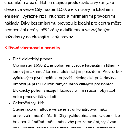
chodníků a areálů. Nabízí stejnou produktivitu a výkon jako
dieselová verze Citymaster 1650, ale s nulovými lokálními
emisemi, výrazně nižší hlučností a minimálními provozními
náklady. Díky bezemisnímu provozu je ideální pro centra měst,
nemocniční areály, pěší zóny a další místa se zvýšenými
požadavky na ekologii a tichý provoz.
Klíčové vlastnosti a benefity:
Plně elektrický provoz:
Citymaster 1650 ZE je poháněn vysoce kapacitním lithium-
iontovým akumulátorem a elektrickým pojezdem. Provoz bez
výfukových plynů splňuje nejvyšší ekologické požadavky a
umožňuje práci i v uzavřených nebo citlivých prostorech.
Elektrický pohon snižuje hlučnost, a tím i rušení obyvatel
nebo pracovníků v okolí.
Celoroční využití:
Stejně jako u naftové verze je stroj konstruován jako
univerzální nosič nářadí. Díky rychloupínacímu systému lze
bez použití nářadí měnit nástavby pro zametání, vysávání,