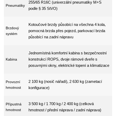
255/65 R16C (univerzální pneumatiky M+S
Pneumatiky
podle § 35 StVO)
Kotoučové brzdy působící na všechna 4 kola,
Brzdový
pomocná brzda přes pojezd, parkovací brzda
systém
působící na zadní nápravu
Jednomístná komfortní kabina s bezpečnostní
konstrukcí ROPS, dvoje rámové dveře s
Kabina
posuvnými okny, elektrické topení a klimatizace
2 100 kg (nosič nářadí), 2 630 kg (zametací
Provozní
hmotnost
konfigurace)
3 500 kg / 1 700 kg / 2 400 kg (celková
Přípustná
hmotnost
hmotnost / přední náprava / zadní náprava)