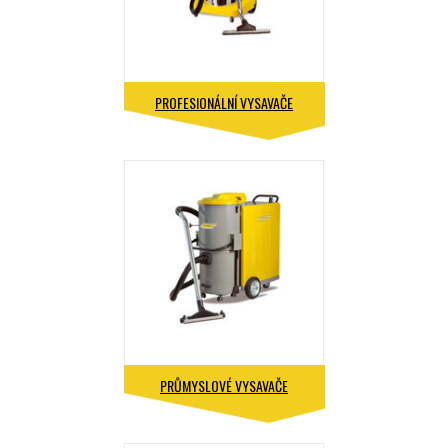
PROFESIONÁLNÍ VYSAVAČE
PRŮMYSLOVÉ VYSAVAČE