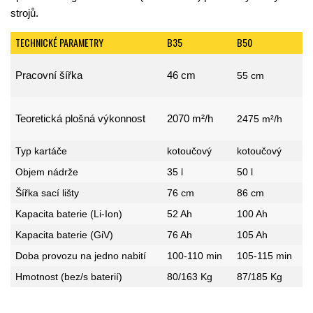
strojů.
TECHNICKÉ PARAMETRY
B35
B50
Pracovní šířka
46 cm
55 cm
Teoretická plošná výkonnost
2070 m²/h
2475 m²/h
Typ kartáče
kotoučový
kotoučový
Objem nádrže
35 l
50 l
Šířka sací lišty
76 cm
86 cm
Kapacita baterie (Li-Ion)
52 Ah
100 Ah
Kapacita baterie (GiV)
76 Ah
105 Ah
Doba provozu na jedno nabití
100-110 min
105-115 min
Hmotnost (bez/s baterií)
80/163 Kg
87/185 Kg