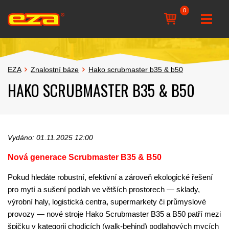
0
EZA
Znalostní báze
Hako scrubmaster b35 & b50
HAKO SCRUBMASTER B35 & B50
Vydáno: 01.11.2025 12:00
Nová generace Scrubmaster B35 & B50
Pokud hledáte robustní, efektivní a zároveň ekologické řešení
pro mytí a sušení podlah ve větších prostorech — sklady,
výrobní haly, logistická centra, supermarkety či průmyslové
provozy — nové stroje Hako Scrubmaster B35 a B50 patří mezi
špičku v kategorii chodicích (walk-behind) podlahových mycích