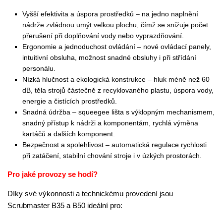
Vyšší efektivita a úspora prostředků – na jedno naplnění
nádrže zvládnou umýt velkou plochu, čímž se snižuje počet
přerušení při doplňování vody nebo vyprazdňování.
Ergonomie a jednoduchost ovládání – nové ovládací panely,
intuitivní obsluha, možnost snadné obsluhy i při střídání
personálu.
Nízká hlučnost a ekologická konstrukce – hluk méně než 60
dB, těla strojů částečně z recyklovaného plastu, úspora vody,
energie a čistících prostředků.
Snadná údržba – squeegee lišta s výklopným mechanismem,
snadný přístup k nádrži a komponentám, rychlá výměna
kartáčů a dalších komponent.
Bezpečnost a spolehlivost – automatická regulace rychlosti
při zatáčení, stabilní chování stroje i v úzkých prostorách.
Pro jaké provozy se hodí?
Díky své výkonnosti a technickému provedení jsou
Scrubmaster B35 a B50 ideální pro: