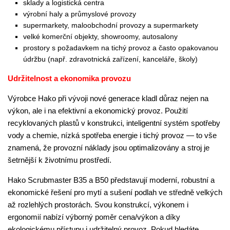
sklady a logistická centra
výrobní haly a průmyslové provozy
supermarkety, maloobchodní provozy a supermarkety
velké komerční objekty, showroomy, autosalony
prostory s požadavkem na tichý provoz a často opakovanou
údržbu (např. zdravotnická zařízení, kanceláře, školy)
Udržitelnost a ekonomika provozu
Výrobce Hako při vývoji nové generace kladl důraz nejen na
výkon, ale i na efektivní a ekonomický provoz. Použití
recyklovaných plastů v konstrukci, inteligentní systém spotřeby
vody a chemie, nízká spotřeba energie i tichý provoz — to vše
znamená, že provozní náklady jsou optimalizovány a stroj je
šetrnější k životnímu prostředí.
Hako Scrubmaster B35 a B50 představují moderní, robustní a
ekonomické řešení pro mytí a sušení podlah ve středně velkých
až rozlehlých prostorách. Svou konstrukcí, výkonem i
ergonomií nabízí výborný poměr cena/výkon a díky
ekologickému přístupu i udržitelný provoz. Pokud hledáte