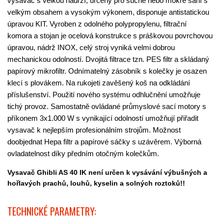
vysavač s velkou nádrží, určený pro suché nebo mokré sání s
velkým obsahem a vysokým výkonem, disponuje antistatickou
úpravou KIT. Vyroben z odolného polypropylenu, filtrační
komora a stojan je ocelová konstrukce s práškovou povrchovou
úpravou, nádrž INOX, celý stroj vyniká velmi dobrou
mechanickou odolností. Dvojitá filtrace tzn. PES filtr a skládaný
papírový mikrofiltr. Odnímatelný zásobník s kolečky je osazen
klecí s plovákem. Na rukojeti zavěšený koš na odkládání
příslušenství. Použití nového systému odhlučnění umožňuje
tichý provoz. Samostatně ovládané průmyslové sací motory s
příkonem 3x1.000 W s vynikající odolností umožňují přiřadit
vysavač k nejlepším profesionálním strojům. Možnost
doobjednat Hepa filtr a papírové sáčky s uzávěrem. Výborná
ovladatelnost díky předním otočným kolečkům.
Vysavač Ghibli AS 40 IK není určen k vysávání výbušných a
hořlavých prachů, louhů, kyselin a solných roztoků!!
TECHNICKÉ PARAMETRY: