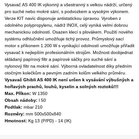
Vysavač AS 400 IK výkonný a všestranný s velkou nádrží, určený
pro suché nebo mokré sání, s podvozkem a vysokým výkonem.
Verze KIT navíc disponuje antistatickou úpravou. Vyroben z
odolného polypropylenu, nádrž INOX, celý vyniká velmi dobrou
mechanickou odolností. Osazen klecí s plovákem. Použití nového
systému odhlučnění umožňuje tichý provoz. Průmyslový sací
motor s příkonem 1.200 W s vynikající odolností umožňuje přiřadit
vysavač k nejlepším profesionálním strojům. Možnost doobjednat
skládaný papírový filtr a papírové sáčky pro suché sání a
nylonový filtr na mokré sání. Výborná ovladatelnost díky předním
otočným kolečkům a pevným zadním kolům velkého průměru.
Vysavač Ghibli AS 400 IK není určen k vysávání výbušných a
hořlavých prachů, louhů, kyselin a solných roztoků!!!
Max. Příkon:
W 1350
Obsah nádoby:
l 50
Podtlak:
mbar 210
Rozměry:
mm 500x500x840
Hmotnost:
Kg 13 (P/PD) - 14 (IK)