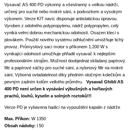
Vysavač AS 400 PD výkonný a všestranný s velkou nádrží,
určený pro suché nebo mokré sání, s podvozkem a vysokým
výkonem. Verze KIT navíc disponuje antistatickou úpravou.
Vyroben z odolného polypropylenu, nádrž polypropylen, celý
vyniká velmi dobrou mechanickou odolností. Osazen klecí s
plovákem. Použití nového systému odhlučnění umožňuje tichý
provoz. Průmyslový sací motor s příkonem 1.200 W s
vynikající odolností umožňuje přiřadit vysavač k nejlepším
profesionálním strojům. Možnost doobjednat skládaný papírový
filtr a papírové sáčky pro suché sání, a nylonový filtr na mokré
sání. Výborná ovladatelnost díky předním otočným kolečkům a
pevným zadním kolům velkého průměru.
Vysavač Ghibli AS
400 PD není určen k vysávání výbušných a hořlavých
prachů, louhů, kyselin a solných roztoků!!!
Verze PD je vybavena hadicí na vypouštění kapalin z nádrže
Max. Příkon:
W 1350
Obsah nádoby:
l 50