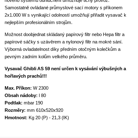
nového systému odhlučnění umožňuje tichý provoz.
Samostatně ovládané průmyslové sací motory s příkonem
2x1.000 W s vynikající odolností umožňují přiřadit vysavač k
nejlepším profesionálním strojům.
Možnost doobjednat skládaný papírový filtr nebo Hepa filtr a
papírové sáčky s uzávěrem a nylonový filtr na mokré sání.
Výborná ovladatelnost díky předním otočným kolečkům a
pevným zadním kolům velkého průměru.
Vysavač Ghibli AS 59 není určen k vysávání výbušných a
hořlavých prachů!!!
Max. Příkon:
W 2300
Obsah nádoby:
l 80
Podtlak:
mbar 190
Rozměry:
mm 610x520x920
Hmotnost:
Kg 20 (P) - 21,3 (IK)