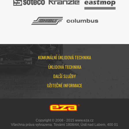
KOMUNÁLNÍ ÚKLIDOVÁ TECHNIKA
ÚKLIDOVÁ TECHNIKA
DALŠÍ SLUŽBY
UŽITEČNÉ INFORMACE
Copyright © 2008 - 2015 www.eza.cz
Všechna práva vyhrazena. Tovární 1808/44, Ústí nad Labem, 400 01