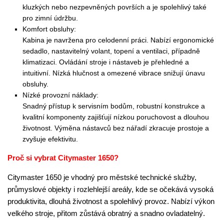
kluzkých nebo nezpevněných površích a je spolehlivý také
pro zimní údržbu.
Komfort obsluhy:
Kabina je navržena pro celodenní práci. Nabízí ergonomické
sedadlo, nastavitelný volant, topení a ventilaci, případně
klimatizaci. Ovládání stroje i nástaveb je přehledné a
intuitivní. Nízká hlučnost a omezené vibrace snižují únavu
obsluhy.
Nízké provozní náklady:
Snadný přístup k servisním bodům, robustní konstrukce a
kvalitní komponenty zajišťují nízkou poruchovost a dlouhou
životnost. Výměna nástavců bez nářadí zkracuje prostoje a
zvyšuje efektivitu.
Proč si vybrat Citymaster 1650?
Citymaster 1650 je vhodný pro městské technické služby,
průmyslové objekty i rozlehlejší areály, kde se očekává vysoká
produktivita, dlouhá životnost a spolehlivý provoz. Nabízí výkon
velkého stroje, přitom zůstává obratný a snadno ovladatelný.