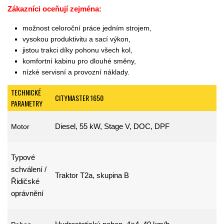
Zákazníci oceňují zejména:
možnost celoroční práce jedním strojem,
vysokou produktivitu a sací výkon,
jistou trakci díky pohonu všech kol,
komfortní kabinu pro dlouhé směny,
nízké servisní a provozní náklady.
TECHNICKÉ
CITYMASTER 1650
PARAMETRY
Diesel, 55 kW, Stage V, DOC, DPF
Motor
Typové
schválení /
Traktor T2a, skupina B
Řidičské
oprávnění