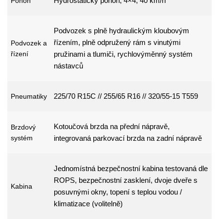
Hydrostatický pohon, 4×4, 40 km/h
Pohon
Podvozek s plně hydraulickým kloubovým
řízením, plně odpružený rám s vinutými
Podvozek a
řízení
pružinami a tlumiči, rychlovýměnný systém
nástavců
225/70 R15C // 255/65 R16 // 320/55-15 T559
Pneumatiky
Kotoučová brzda na přední nápravě,
Brzdový
systém
integrovaná parkovací brzda na zadní nápravě
Jednomístná bezpečnostní kabina testovaná dle
ROPS, bezpečnostní zasklení, dvoje dveře s
Kabina
posuvnými okny, topení s teplou vodou /
klimatizace (volitelně)