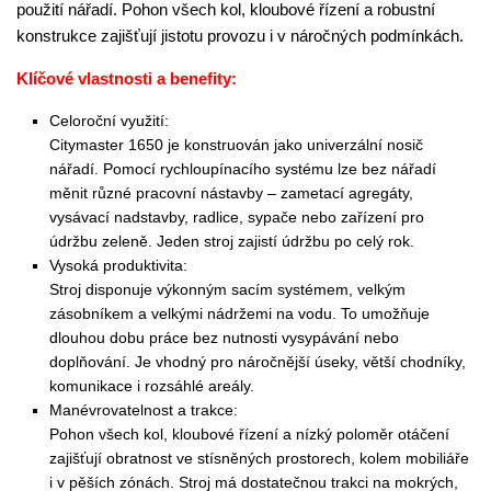
použití nářadí. Pohon všech kol, kloubové řízení a robustní
konstrukce zajišťují jistotu provozu i v náročných podmínkách.
Klíčové vlastnosti a benefity:
Celoroční využití:
Citymaster 1650 je konstruován jako univerzální nosič
nářadí. Pomocí rychloupínacího systému lze bez nářadí
měnit různé pracovní nástavby – zametací agregáty,
vysávací nadstavby, radlice, sypače nebo zařízení pro
údržbu zeleně. Jeden stroj zajistí údržbu po celý rok.
Vysoká produktivita:
Stroj disponuje výkonným sacím systémem, velkým
zásobníkem a velkými nádržemi na vodu. To umožňuje
dlouhou dobu práce bez nutnosti vysypávání nebo
doplňování. Je vhodný pro náročnější úseky, větší chodníky,
komunikace i rozsáhlé areály.
Manévrovatelnost a trakce:
Pohon všech kol, kloubové řízení a nízký poloměr otáčení
zajišťují obratnost ve stísněných prostorech, kolem mobiliáře
i v pěších zónách. Stroj má dostatečnou trakci na mokrých,