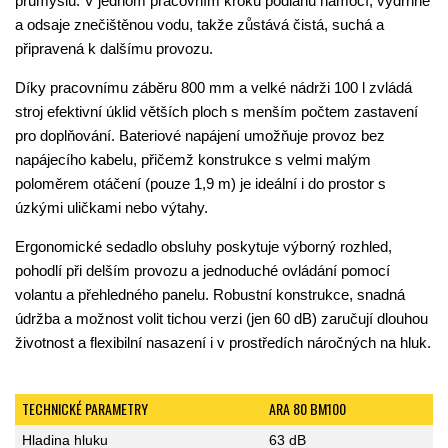
průmyslu. V jednom pracovním kroku podlahu namočí, vydrhne
a odsaje znečištěnou vodu, takže zůstává čistá, suchá a
připravená k dalšímu provozu.
Díky pracovnímu záběru 800 mm a velké nádrži 100 l zvládá
stroj efektivní úklid větších ploch s menším počtem zastavení
pro doplňování. Bateriové napájení umožňuje provoz bez
napájecího kabelu, přičemž konstrukce s velmi malým
poloměrem otáčení (pouze 1,9 m) je ideální i do prostor s
úzkými uličkami nebo výtahy.
Ergonomické sedadlo obsluhy poskytuje výborný rozhled,
pohodlí při delším provozu a jednoduché ovládání pomocí
volantu a přehledného panelu. Robustní konstrukce, snadná
údržba a možnost volit tichou verzi (jen 60 dB) zaručují dlouhou
životnost a flexibilní nasazení i v prostředích náročných na hluk.
TECHNICKÉ PARAMETRY
ARA 80 BM100
Hladina hluku
63 dB