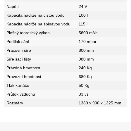
Napětí
24 V
Kapacita nádrže na čistou vodu
100 l
Kapacita nádrže na špinavou vodu
115 l
Plošný teoretický výkon
5600 m²/h
Podtlak sání
170 mbar
Pracovní šíře
800 mm
Šíře sací lišty
980 mm
Prázdná hmotnost
240 Kg
Provozní hmotnost
680 Kg
Tlak kartáče
50 Kg
Průtok vzduchu
33 l/s
Rozměry
1380 x 900 x 1325 mm