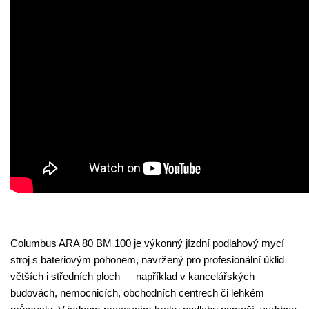
Columbus ARA 80 BM 100 je výkonný jízdní podlahový mycí
stroj s bateriovým pohonem, navržený pro profesionální úklid
větších i středních ploch — například v kancelářských
budovách, nemocnicích, obchodních centrech či lehkém