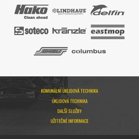
KOMUNÁLNÍ ÚKLIDOVÁ TECHNIKA
ÚKLIDOVÁ TECHNIKA
DALŠÍ SLUŽBY
UŽITEČNÉ INFORMACE