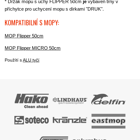
* Držák mopu s uchy FLIPPER 50cm
je
vybaven trny v
příchytce pro uchycení mopu s dírkami "DRUK".
KOMPATIBILNÍ S MOPY:
MOP Flipper 50cm
MOP Flipper MICRO 50cm
Použítí s
ALU tyčí