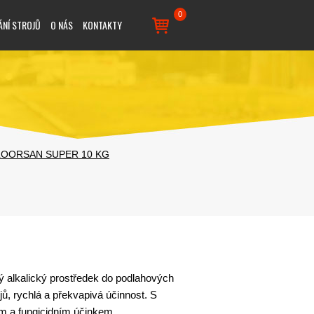
0
ÁNÍ STROJŮ
O NÁS
KONTAKTY
LOORSAN SUPER 10 KG
 alkalický prostředek do podlahových
jů, rychlá a překvapivá účinnost. S
m a fungicidním účinkem