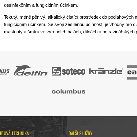
desinfekčním a fungicidním účinkem.
Tekutý, méně pěnivý, alkalický čistící prostředek do podlahových 
fungicidním účinkem. Se svojí zesílenou účinností je vhodný pro či
mastnoty a šmíru ve výrobních halách, dílnách a potravinářských 
IDOVÁ TECHNIKA
DALŠÍ SLUŽBY