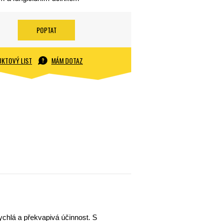
POPTAT
KTOVÝ LIST
MÁM DOTAZ
ychlá a překvapivá účinnost. S