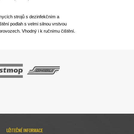
mycích strojů s dezinfekčním a
štění podlah s velmi silnou vrstvou
provozech. Vhodný i k ručnímu čištění.
UŽITEČNÉ INFORMACE