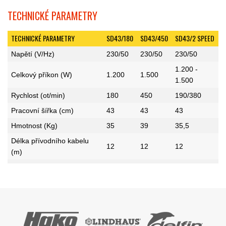
TECHNICKÉ PARAMETRY
TECHNICKÉ PARAMETRY
SD43/180
SD43/450
SD43/2 SPEED
Napětí (V/Hz)
230/50
230/50
230/50
1.200 -
Celkový příkon (W)
1.200
1.500
1.500
Rychlost (ot/min)
180
450
190/380
Pracovní šířka (cm)
43
43
43
Hmotnost (Kg)
35
39
35,5
Délka přívodního kabelu
12
12
12
(m)