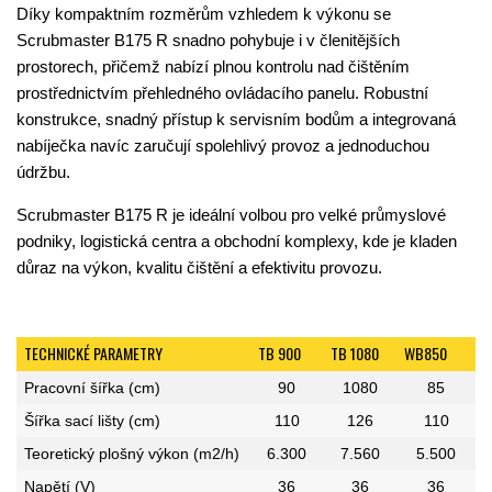
Díky kompaktním rozměrům vzhledem k výkonu se
Scrubmaster B175 R snadno pohybuje i v členitějších
prostorech, přičemž nabízí plnou kontrolu nad čištěním
prostřednictvím přehledného ovládacího panelu. Robustní
konstrukce, snadný přístup k servisním bodům a integrovaná
nabíječka navíc zaručují spolehlivý provoz a jednoduchou
údržbu.
Scrubmaster B175 R je ideální volbou pro velké průmyslové
podniky, logistická centra a obchodní komplexy, kde je kladen
důraz na výkon, kvalitu čištění a efektivitu provozu.
TECHNICKÉ PARAMETRY
TB 900
TB 1080
WB850
Pracovní šířka (cm)
90
1080
85
Šířka sací lišty (cm)
110
126
110
Teoretický plošný výkon (m2/h)
6.300
7.560
5.500
Napětí (V)
36
36
36