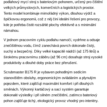
podlahový mycí stroj s bateriovým pohonem, určený pro čištění
velkých průmyslových, komerčních a logistických prostor.
Tento model kombinuje mimořádný výkon, dlouhou výdrž a
špičkovou ergonomii, což z něj činí ideální řešení pro provozy,
kde je potřeba čistit rozsáhlé plochy efektivně a s minimální
námahou.
V jednom pracovním cyklu podlahu namočí, vydrhne a odsaje
znečištěnou vodu, čímž zanechává povrch dokonale čistý,
suchý a bezpečný. Díky velké kapacitě nádrží (až 175 litrů) a
širokému pracovnímu záběru (až 96 cm) dosahuje stroj vysoké
produktivity a dlouhé doby práce bez přerušení.
Scrubmaster B175 R je vybaven pohodlným sedícím
stanovištěm obsluhy, ergonomickým ovládáním a plynulým
pojezdem, které zajišťují maximální komfort i při dlouhých
směnách. Výkonný kartáčový a sací systém garantuje
dokonalé výsledky i při silném znečištění, zatímco bateriový
pohon zajišťuje tichý, ekologický provoz vhodný pro interiéry.