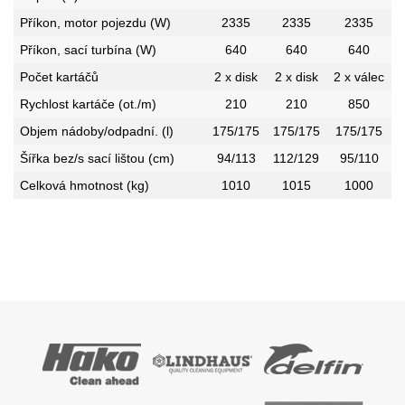
Příkon, motor pojezdu (W)
2335
2335
2335
Příkon, sací turbína (W)
640
640
640
Počet kartáčů
2 x disk
2 x disk
2 x válec
Rychlost kartáče (ot./m)
210
210
850
Objem nádoby/odpadní. (l)
175/175
175/175
175/175
Šířka bez/s sací lištou (cm)
94/113
112/129
95/110
Celková hmotnost (kg)
1010
1015
1000