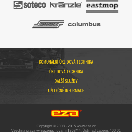
KOMUNÁLNÍ ÚKLIDOVÁ TECHNIKA
ÚKLIDOVÁ TECHNIKA
DALŠÍ SLUŽBY
UŽITEČNÉ INFORMACE
Copyright © 2008 - 2015 www.eza.cz
Všechna práva vyhrazena. Tovární 1808/44, Ústí nad Labem, 400 01