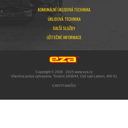
KOMUNÁLNÍ ÚKLIDOVÁ TECHNIKA
ÚKLIDOVÁ TECHNIKA
DALŠÍ SLUŽBY
UŽITEČNÉ INFORMACE
Copyright © 2008 - 2015 www.eza.cz
Všechna práva vyhrazena. Tovární 1808/44, Ústí nad Labem, 400 01