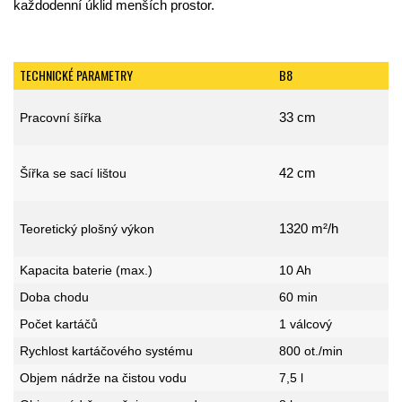
každodenní úklid menších prostor.
TECHNICKÉ PARAMETRY
B8
33 cm
Pracovní šířka
42 cm
Šířka se sací lištou
1320 m²/h
Teoretický plošný výkon
Kapacita baterie (max.)
10 Ah
Doba chodu
60 min
Počet kartáčů
1 válcový
Rychlost kartáčového systému
800 ot./min
Objem nádrže na čistou vodu
7,5 l