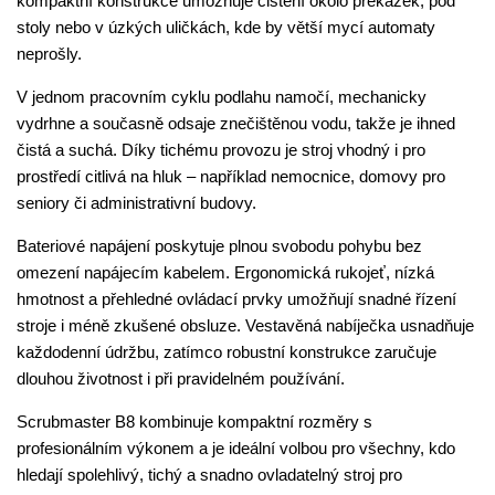
kompaktní konstrukce umožňuje čištění okolo překážek, pod
stoly nebo v úzkých uličkách, kde by větší mycí automaty
neprošly.
V jednom pracovním cyklu podlahu namočí, mechanicky
vydrhne a současně odsaje znečištěnou vodu, takže je ihned
čistá a suchá. Díky tichému provozu je stroj vhodný i pro
prostředí citlivá na hluk – například nemocnice, domovy pro
seniory či administrativní budovy.
Bateriové napájení poskytuje plnou svobodu pohybu bez
omezení napájecím kabelem. Ergonomická rukojeť, nízká
hmotnost a přehledné ovládací prvky umožňují snadné řízení
stroje i méně zkušené obsluze. Vestavěná nabíječka usnadňuje
každodenní údržbu, zatímco robustní konstrukce zaručuje
dlouhou životnost i při pravidelném používání.
Scrubmaster B8 kombinuje kompaktní rozměry s
profesionálním výkonem a je ideální volbou pro všechny, kdo
hledají spolehlivý, tichý a snadno ovladatelný stroj pro