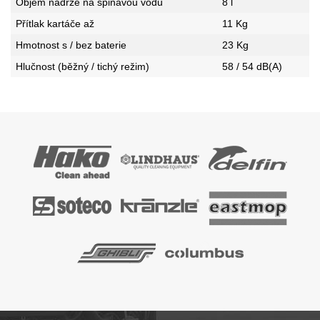
Objem nádrže na špinavou vodu
8 l
Přítlak kartáče až
11 Kg
Hmotnost s / bez baterie
23 Kg
Hlučnost (běžný / tichý režim)
58 / 54 dB(A)