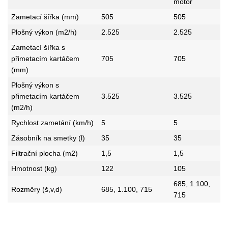
motor
Zametací šířka (mm)
505
505
Plošný výkon (m2/h)
2.525
2.525
Zametací šířka s
přimetacím kartáčem
705
705
(mm)
Plošný výkon s
přimetacím kartáčem
3.525
3.525
(m2/h)
Rychlost zametání (km/h)
5
5
Zásobník na smetky (l)
35
35
Filtrační plocha (m2)
1,5
1,5
Hmotnost (kg)
122
105
685, 1.100,
Rozměry (š,v,d)
685, 1.100, 715
715