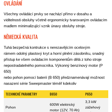
OVLÁDÁNÍ
Všechny ovládácí prvky se nachází přímo v dosahu a
viditelnosti obsluhy včetně ergonomicky tvarovaným ovládacím
madlem minimalizující vznik únavy obsluhy stroje.
NĚMECKÁ KVALITA
Tuhá bezpečná kontrukce s nerezavějícím ocelovým
rámem
odolný
plastový kryt a horní plnění zásobníku, snadný
přístup ke všem ovládacím komponentům dělá z toho stroje
nepostradatelného pomocníka.
Výkonný benzínový motor (P
650)
nebo pohon pomocí baterií (B 650) předznamenávají možnost
nasazení
série Sweepmaster téměř kdekoliv
TECHNICKÉ PARAMETRY
B650
P650
3,3 kW
600W elektrický
Pohon
zážehový
motor (12V, 70 Ah)