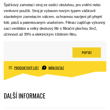
Špičkový zametací stroj se sedící obsluhou, pro vnitřní nebo
venkovní použití. Stroj je vybaven novým typem váškově
stavitelným zametacím válcem, ochrannou navíjení při přejetí
folií, pásů a patentovaným unašečem. Filtraci zajišťuje výkonný
sací ventilátor a velký deskový filtr s filtrační plochou 3m2,
účinností až 99% a elektrickým čištěním filtru.
POPTAT
PRODUKTOVÝ LIST
MÁM DOTAZ
DALŠÍ INFORMACE