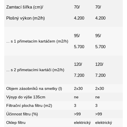
Zamtací šířka (cm)/
70/
70/
Plošný výkon (m2/h)
4.200
4.200
95/
95/
... s 1 přimetacím kartáčem (m2/h)
5.700
5.700
120/
120/
... s 2 přimetacími kartáči (m2/h)
7.200
7.200
Objem zásobníků na smetky (l)
2x30
2x30
Výsyp do výše 135cm
ne
ne
Filtrační plocha filtru (m2)
3
3
Účinnost filtru (%)
>99
>99
Oklep filtru
elektrický
elektrický