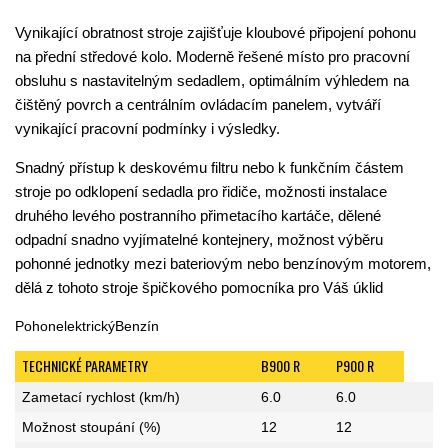
Vynikající obratnost stroje zajišťuje kloubové připojení pohonu
na přední středové kolo. Moderně řešené místo pro pracovní
obsluhu s nastavitelným sedadlem, optimálním výhledem na
čištěný povrch a centrálním ovládacím panelem, vytváří
vynikající pracovní podmínky i výsledky.
Snadný přístup k deskovému filtru nebo k funkčním částem
stroje po odklopení sedadla pro řidiče, možnosti instalace
druhého levého postranního přimetacího kartáče, dělené
odpadní snadno vyjímatelné kontejnery, možnost výběru
pohonné jednotky mezi bateriovým nebo benzínovým motorem,
dělá z tohoto stroje špičkového pomocníka pro Váš úklid
PohonelektrickýBenzín
TECHNICKÉ PARAMETRY
B900 R
P900 R
Zametací rychlost (km/h)
6.0
6.0
Možnost stoupání (%)
12
12