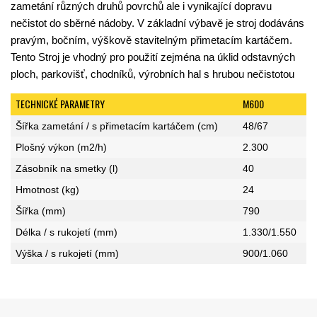
zametání různých druhů povrchů ale i vynikající dopravu
nečistot do sběrné nádoby. V základní výbavě je stroj dodáváns
pravým, bočním, výškově stavitelným přimetacím kartáčem.
Tento Stroj je vhodný pro použití zejména na úklid odstavných
ploch, parkovišť, chodníků, výrobních hal s hrubou nečistotou
TECHNICKÉ PARAMETRY
M600
Šířka zametání / s přimetacím kartáčem (cm)
48/67
Plošný výkon (m2/h)
2.300
Zásobník na smetky (l)
40
Hmotnost (kg)
24
Šířka (mm)
790
Délka / s rukojetí (mm)
1.330/1.550
Výška / s rukojetí (mm)
900/1.060