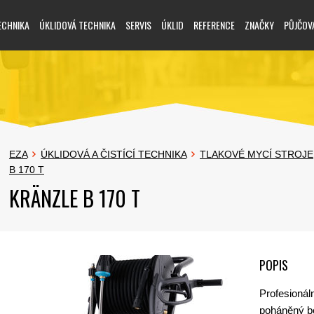
ECHNIKA
ÚKLIDOVÁ TECHNIKA
SERVIS
ÚKLID
REFERENCE
ZNAČKY
PŮJČOV
EZA
ÚKLIDOVÁ A ČISTÍCÍ TECHNIKA
TLAKOVÉ MYCÍ STROJE
B 170 T
KRÄNZLE B 170 T
POPIS
Profesionál
poháněný 