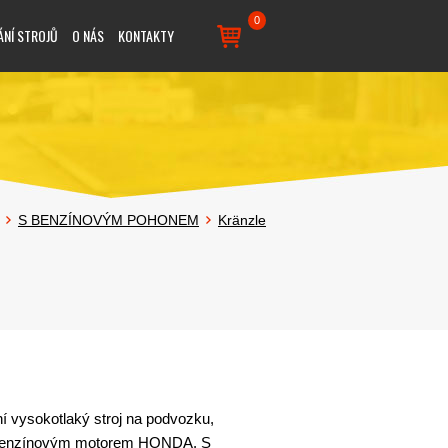
0
ÁNÍ STROJŮ
O NÁS
KONTAKTY
S BENZÍNOVÝM POHONEM
Kränzle
ní vysokotlaký stroj na podvozku,
benzínovým motorem HONDA. S