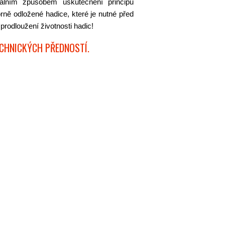
álním způsobem uskutečnění principů
rně odložené hadice, které je nutné před
prodloužení životnosti hadic!
ECHNICKÝCH PŘEDNOSTÍ.