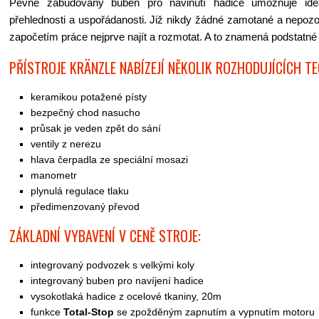
Pevně zabudovaný buben pro navinutí hadice umožňuje ide
přehlednosti a uspořádanosti. Již nikdy žádné zamotané a nepozo
započetím práce nejprve najít a rozmotat. A to znamená podstatné 
PŘÍSTROJE KRÄNZLE NABÍZEJÍ NĚKOLIK ROZHODUJÍCÍCH T
keramikou potažené písty
bezpečný chod nasucho
průsak je veden zpět do sání
ventily z nerezu
hlava čerpadla ze speciální mosazi
manometr
plynulá regulace tlaku
předimenzovaný převod
ZÁKLADNÍ VYBAVENÍ V CENĚ STROJE:
integrovaný podvozek s velkými koly
integrovaný buben pro navíjení hadice
vysokotlaká hadice z ocelové tkaniny, 20m
funkce
Total-Stop
se zpožděným zapnutím a vypnutím motoru