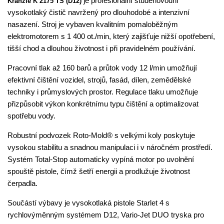
je profesionální studenovodní
Kränzle K 2175 TS (D12)
vysokotlaký čistič navržený pro dlouhodobé a intenzivní
nasazení. Stroj je vybaven kvalitním pomaloběžným
elektromotorem s 1 400 ot./min, který zajišťuje nižší opotřebení,
tišší chod a dlouhou životnost i při pravidelném používání.
Pracovní tlak až 160 barů a průtok vody 12 l/min umožňují
efektivní čištění vozidel, strojů, fasád, dílen, zemědělské
techniky i průmyslových prostor. Regulace tlaku umožňuje
přizpůsobit výkon konkrétnímu typu čištění a optimalizovat
spotřebu vody.
Robustní podvozek Roto-Mold® s velkými koly poskytuje
vysokou stabilitu a snadnou manipulaci i v náročném prostředí.
Systém Total-Stop automaticky vypíná motor po uvolnění
spouště pistole, čímž šetří energii a prodlužuje životnost
čerpadla.
Součástí výbavy je vysokotlaká pistole Starlet 4 s
rychlovýměnným systémem D12, Vario-Jet DUO tryska pro