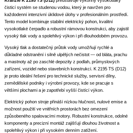
Kränzle K 2195 TS (D12)
představuje výkonný vysokotlaký
čisticí systém se studenou vodou, který je navržen pro
každodenní intenzivní úklidové úlohy v profesionálním prostředí.
Tento model kombinuje stabilní elektrický pohon, kvalitní
vysokotlaké čerpadlo a robustní rámovou konstrukci, aby zajistil
vysoký tlak vody a spolehlivý výkon i při dlouhodobém provozu.
Vysoký tlak a dostatečný průtok vody umožňují rychlé a
důkladné odstranění i silně ulpělých nečistot — od bláta, prachu
a mastnoty až po zaschlé depozity z podlah, průmyslových
zařízení, vozidel nebo stavebních konstrukcí. K 2195 TS (D12)
je proto ideální řešení pro technické služby, servisní dílny,
zemědělské podniky i výrobní provozy, kde se pracuje s
většími plochami a je zapotřebí vyšší čistící výkon.
Elektrický pohon stroje přináší nízkou hlučnost, nulové emise a
možnost použití ve vnitřních prostorách bez omezení
způsobeného spalovacími motory. Robustní konstrukce, odolné
komponenty a precizní montáž zajišťují dlouhou životnost a
spolehlivý výkon i při vysokém denním zatížení.