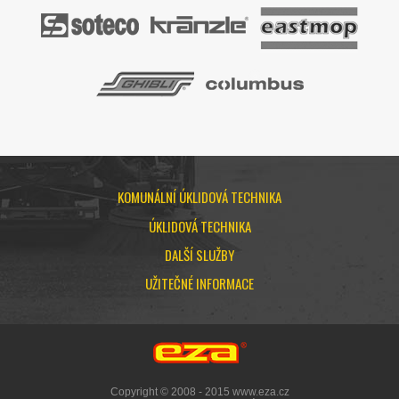
KOMUNÁLNÍ ÚKLIDOVÁ TECHNIKA
ÚKLIDOVÁ TECHNIKA
DALŠÍ SLUŽBY
UŽITEČNÉ INFORMACE
Copyright © 2008 - 2015 www.eza.cz