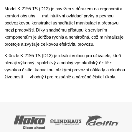
Model K 2195 TS (D12) je navržen s důrazem na ergonomii a
komfort obsluhy — má intuitivní ovládací prvky a pevnou
podvozkovou konstrukci usnadňující manipulaci a přepravu
mezi pracovišti. Díky snadnému přístupu k servisním
komponentům je údržba rychlá a nenáročná, což minimalizuje
prostoje a zvyšuje celkovou efektivitu provozu.
Kränzle K 2195 TS (D12) je ideální volbou pro uživatele, kteří
hledají výkonný, spolehlivý a odolný vysokotlaký čistič s
vysokou čistící kapacitou, nízkými provozní náklady a dlouhou
životností — vhodný i pro rozsáhlé a náročné čisticí úkoly.