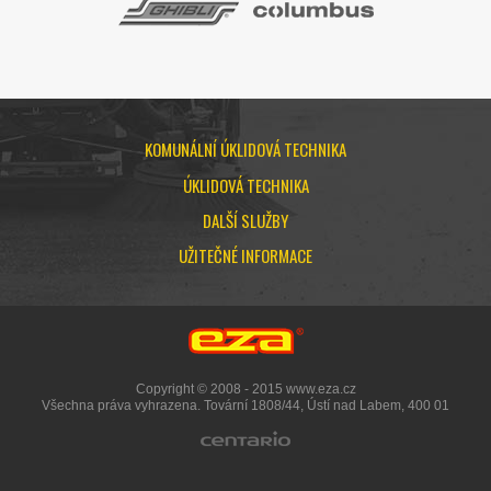
KOMUNÁLNÍ ÚKLIDOVÁ TECHNIKA
ÚKLIDOVÁ TECHNIKA
DALŠÍ SLUŽBY
UŽITEČNÉ INFORMACE
Copyright © 2008 - 2015 www.eza.cz
Všechna práva vyhrazena. Tovární 1808/44, Ústí nad Labem, 400 01