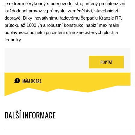
je extrémně výkonný studenovodní stroj určený pro intenzivní
každodenní provoz v průmyslu, zemědělství, stavebnictví i
dopravě. Díky inovativnímu řadovému čerpadlu Kränzle RP,
průtoku až 1600 l/h a robustní konstrukci nabízí maximální
odplavovací účinek i při čištění silně znečištěných ploch a
techniky.
POPTAT
MÁM DOTAZ
DALŠÍ INFORMACE