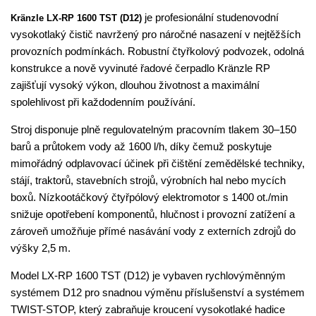
je profesionální studenovodní
Kränzle LX-RP 1600 TST (D12)
vysokotlaký čistič navržený pro náročné nasazení v nejtěžších
provozních podmínkách. Robustní čtyřkolový podvozek, odolná
konstrukce a nově vyvinuté řadové čerpadlo Kränzle RP
zajišťují vysoký výkon, dlouhou životnost a maximální
spolehlivost při každodenním používání.
Stroj disponuje plně regulovatelným pracovním tlakem 30–150
barů a průtokem vody až 1600 l/h, díky čemuž poskytuje
mimořádný odplavovací účinek při čištění zemědělské techniky,
stájí, traktorů, stavebních strojů, výrobních hal nebo mycích
boxů. Nízkootáčkový čtyřpólový elektromotor s 1400 ot./min
snižuje opotřebení komponentů, hlučnost i provozní zatížení a
zároveň umožňuje přímé nasávání vody z externích zdrojů do
výšky 2,5 m.
Model LX-RP 1600 TST (D12) je vybaven rychlovýměnným
systémem D12 pro snadnou výměnu příslušenství a systémem
TWIST-STOP, který zabraňuje kroucení vysokotlaké hadice