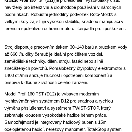
je profesionální vysokotlaký čistič
Kränzle Profi 160 TST (D12)
navržený pro intenzivní a dlouhodobé používání v náročných
podmínkách. Robustní jednodílný podvozek Roto-Mold® s
velkými koly zajišťuje vysokou stabilitu, snadnou manipulaci v
terénu a spolehlivou ochranu motoru i čerpadla proti poškození.
Stroj disponuje pracovním tlakem 30–140 barů a průtokem vody
až 660 l/h, díky čemuž je ideální pro čištění vozidel,
zemědělské techniky, dílen, strojů, fasád nebo silně
znečištěných povrchů. Pomaloběžný čtyřpólový elektromotor s
1400 ot./min snižuje hlučnost i opotřebení komponentů a
přispívá k dlouhé životnosti celého zařízení.
Model Profi 160 TST (D12) je vybaven moderním
rychlovýměnným systémem D12 pro snadnou a rychlou
výměnu příslušenství a systémem TWIST-STOP, který
zabraňuje kroucení vysokotlaké hadice během práce.
Samozřejmostí je integrovaný hadicový buben s 15m
ocelopletenou hadicí, nerezový manometr, Total-Stop systém