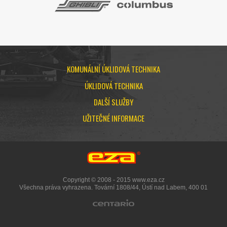
KOMUNÁLNÍ ÚKLIDOVÁ TECHNIKA
ÚKLIDOVÁ TECHNIKA
DALŠÍ SLUŽBY
UŽITEČNÉ INFORMACE
Copyright © 2008 - 2015 www.eza.cz
Všechna práva vyhrazena. Tovární 1808/44, Ústí nad Labem, 400 01