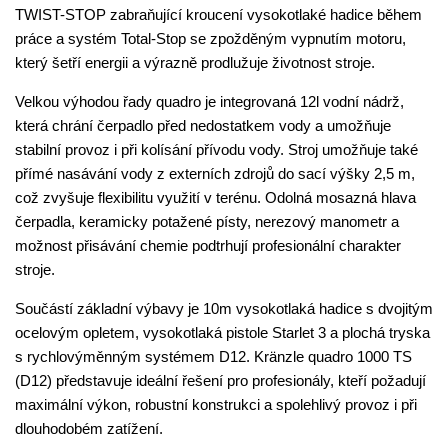
TWIST-STOP zabraňující kroucení vysokotlaké hadice během
práce a systém Total-Stop se zpožděným vypnutím motoru,
který šetří energii a výrazně prodlužuje životnost stroje.
Velkou výhodou řady quadro je integrovaná 12l vodní nádrž,
která chrání čerpadlo před nedostatkem vody a umožňuje
stabilní provoz i při kolísání přívodu vody. Stroj umožňuje také
přímé nasávání vody z externích zdrojů do sací výšky 2,5 m,
což zvyšuje flexibilitu využití v terénu. Odolná mosazná hlava
čerpadla, keramicky potažené písty, nerezový manometr a
možnost přisávání chemie podtrhují profesionální charakter
stroje.
Součástí základní výbavy je 10m vysokotlaká hadice s dvojitým
ocelovým opletem, vysokotlaká pistole Starlet 3 a plochá tryska
s rychlovýměnným systémem D12. Kränzle quadro 1000 TS
(D12) představuje ideální řešení pro profesionály, kteří požadují
maximální výkon, robustní konstrukci a spolehlivý provoz i při
dlouhodobém zatížení.