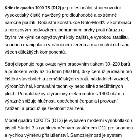
je profesionální studenovodní
Kränzle quadro 1000 TS (D12)
vysokotlaký čistič navržený pro dlouhodobé a extrémně
náročné použití. Robustní konstrukce Roto-Mold® v kombinaci
s nerezovým podvozkem, ochrannými prvky proti nárazu a
čtyřmi velkými celopryžovými koly zajišťuje vysokou stabilitu,
snadnou manipulaci i v náročném terénu a maximální ochranu
všech důležitých komponentů.
Stroj disponuje regulovatelným pracovním tlakem 30–220 barů
a průtokem vody až 16 l/min (960 l/h), díky čemuž je ideální pro
čištění stavebních a zemědělských strojů, nákladních vozidel,
výrobních hal, komunální techniky nebo silně znečištěných
ploch. Pomaloběžný čtyřpólový elektromotor s 1400 ot./min
výrazně snižuje hlučnost, opotřebení čerpadla i provozní
zatížení a prodlužuje životnost zařízení.
Model quadro 1000 TS (D12) je vybaven moderní vysokotlakou
pistolí Starlet 3 s rychlovýměnným systémem D12 pro snadnou
a rychlou výměnu příslušenství. Samozřejmostí je systém