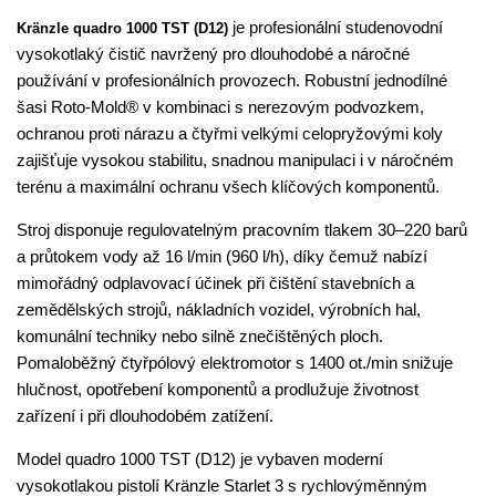
je profesionální studenovodní
Kränzle quadro 1000 TST (D12)
vysokotlaký čistič navržený pro dlouhodobé a náročné
používání v profesionálních provozech. Robustní jednodílné
šasi Roto-Mold® v kombinaci s nerezovým podvozkem,
ochranou proti nárazu a čtyřmi velkými celopryžovými koly
zajišťuje vysokou stabilitu, snadnou manipulaci i v náročném
terénu a maximální ochranu všech klíčových komponentů.
Stroj disponuje regulovatelným pracovním tlakem 30–220 barů
a průtokem vody až 16 l/min (960 l/h), díky čemuž nabízí
mimořádný odplavovací účinek při čištění stavebních a
zemědělských strojů, nákladních vozidel, výrobních hal,
komunální techniky nebo silně znečištěných ploch.
Pomaloběžný čtyřpólový elektromotor s 1400 ot./min snižuje
hlučnost, opotřebení komponentů a prodlužuje životnost
zařízení i při dlouhodobém zatížení.
Model quadro 1000 TST (D12) je vybaven moderní
vysokotlakou pistolí Kränzle Starlet 3 s rychlovýměnným