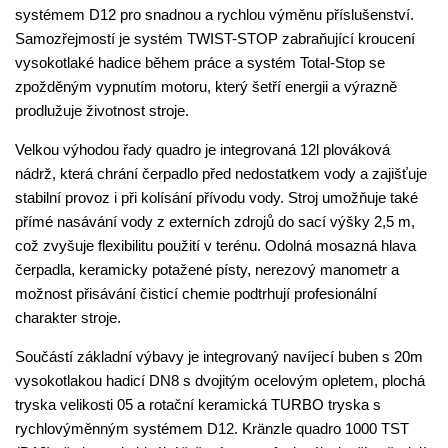
systémem D12 pro snadnou a rychlou výměnu příslušenství.
Samozřejmostí je systém TWIST-STOP zabraňující kroucení
vysokotlaké hadice během práce a systém Total-Stop se
zpožděným vypnutím motoru, který šetří energii a výrazně
prodlužuje životnost stroje.
Velkou výhodou řady quadro je integrovaná 12l plováková
nádrž, která chrání čerpadlo před nedostatkem vody a zajišťuje
stabilní provoz i při kolísání přívodu vody. Stroj umožňuje také
přímé nasávání vody z externích zdrojů do sací výšky 2,5 m,
což zvyšuje flexibilitu použití v terénu. Odolná mosazná hlava
čerpadla, keramicky potažené písty, nerezový manometr a
možnost přisávání čisticí chemie podtrhují profesionální
charakter stroje.
Součástí základní výbavy je integrovaný navíjecí buben s 20m
vysokotlakou hadicí DN8 s dvojitým ocelovým opletem, plochá
tryska velikosti 05 a rotační keramická TURBO tryska s
rychlovýměnným systémem D12. Kränzle quadro 1000 TST