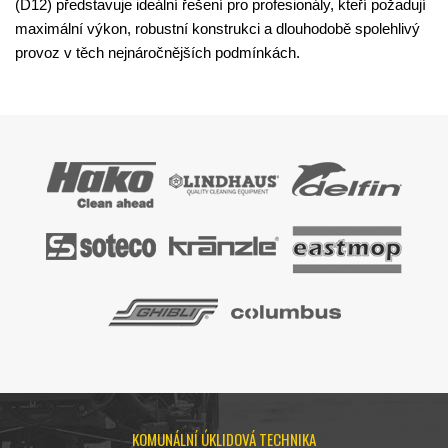
(D12) představuje ideální řešení pro profesionály, kteří požadují
maximální výkon, robustní konstrukci a dlouhodobě spolehlivý
provoz v těch nejnáročnějších podmínkách.
KOMUNÁLNÍ ÚKLIDOVÁ TECHNIKA