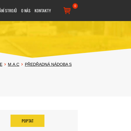
0
ÁNÍ STROJŮ
O NÁS
KONTAKTY
E
M.A.C
PŘEDŘADNÁ NÁDOBA S
POPTAT