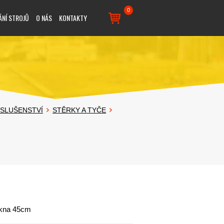
0
ÁNÍ STROJŮ
O NÁS
KONTAKTY
ÍSLUŠENSTVÍ
STĚRKY A TYČE
okna 45cm