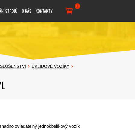
0
ÁNÍ STROJŮ
O NÁS
KONTAKTY
ÍSLUŠENSTVÍ
ÚKLIDOVÉ VOZÍKY
7L
nadno ovladatelný jednokbelíkový vozík